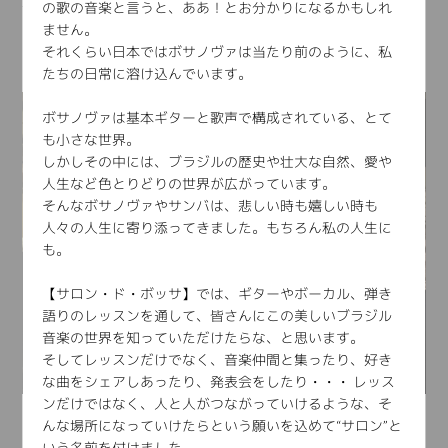
の歌の音楽と言うと、ああ！とお分かりになるかもしれ
波の日々でした。
ません。
ざざっと振り返りたいと思います。まず前編から・・・
それくらい日本ではボサノヴァは当たり前のように、私
たちの日常に溶け込んでいます。
ボサノヴァは基本ギターと歌声で構成されている、とて
も小さな世界。
しかしその中には、ブラジルの歴史や壮大な自然、愛や
人生など色とりどりの世界が広がっています。
そんなボサノヴァやサンバは、悲しい時も嬉しい時も
人々の人生に寄り添ってきました。もちろん私の人生に
も。
【サロン・ド・ボッサ】では、ギターやボーカル、弾き
語りのレッスンを通して、皆さんにこの美しいブラジル
音楽の世界を知っていただけたらな、と思います。
そしてレッスンだけでなく、音楽仲間と集ったり、好き
な曲をシェアしあったり、発表会をしたり・・・ レッス
ンだけではなく、人と人がつながっていけるような、そ
9/1、恐れ多くも私が講師を務めさせて頂いてる、池袋P’s Barで
んな場所になっていけたらという願いを込めて“サロン”と
のワークショップ
いう名前を付けました。