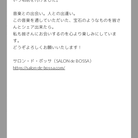
『ポルトガル語でボサノヴァを歌おう♬』の初発表会！
Special guestにクロマチックハーモニカ奏者マツモニカさんをお
音楽との出会い。人との出逢い。
迎えして、皆さん色とりどり
この音楽を通していただいた、宝石のようなものを皆さ
個性あふれる演奏を聴かせてくださいました。
んとシェア出来たら。
初々しさと緊張感、そして溢れるオリジナリティ。当たり前で
私も皆さんにお会いするのを心より楽しみにしていま
す。
すが、“最初”というのは一回しかありません。
どうぞよろしくお願いいたします！
そしてそれは、ものすごく貴重なものなのです。
人はすぐさま学習してしまう生き物なので、2回目には1回目と
サロン・ド・ボッサ（SALON de BOSSA）
同じことが出来ません。
https://salon-de-bossa.com/
よくも悪くも慣れが生じてしまうんですよね。
なので、あのものすごいフレッシュさを間近で味わわせていた
だけて、学びが多く
私もフレッシュな気持ちに巻き戻されました。
ご参加くださった皆さま、心よりありがとうございました！お
疲れさまでした。
次回は11/11(日)のお昼14時から、いよいよジョビンの名
曲“Chega de Saudade”を練習しましょう。
詳しくはスケジュールを御覧くださいませ♪