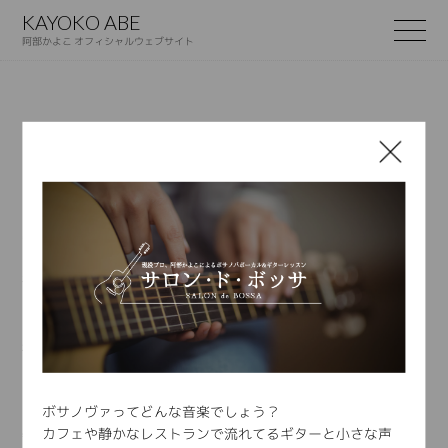
KAYOKO ABE
阿部かよこ オフィシャルウェブサイト
2018.10.08
光陰矢の如し月間2018年版 ~前半~
数年に一度、光陰矢の如し月間みたいなのがあります。
たぶん皆さんにもあるのではないでしょうか？
有り難いことにお仕事も忙しく、そしてなんだかプライベート
も色々なことが決まったりして
わさわさと動いていくような時。
私はまさに、今年2018年の8月末〜10月頭までがその時でし
た。
はじめてのレコーディング、ライブ＆イベント、プライベート
ボサノヴァってどんな音楽でしょう？
でお引越し、出会いや別れ・・・。
カフェや静かなレストランで流れてるギターと小さな声
物理的にもそうですが、精神的に目まぐるしく変動する大波小